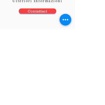
Ulteriori Informazioni
Contattaci
© ELCI s.a.s.
P.Iva
09475180015
N. Iscrizione C.C.I.A.A. 170033 – Torino
Strada San Mauro, 139/6L 10156 – Torino (TO)
info@elciautomazione.com
T
+39 011 27 32 558
M
+39 347 289 3119